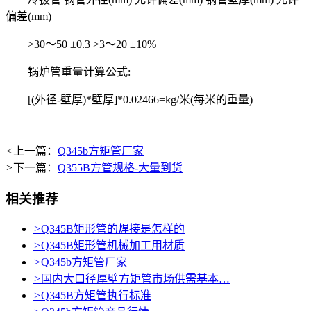
偏差(mm)
>30～50 ±0.3 >3～20 ±10%
锅炉管重量计算公式:
[(外径-壁厚)*壁厚]*0.02466=kg/米(每米的重量)
<
上一篇：
Q345b方矩管厂家
>
下一篇：
Q355B方管规格-大量到货
相关推荐
>
Q345B矩形管的焊接是怎样的
>
Q345B矩形管机械加工用材质
>
Q345b方矩管厂家
>
国内大口径厚壁方矩管市场供需基本…
>
Q345B方矩管执行标准