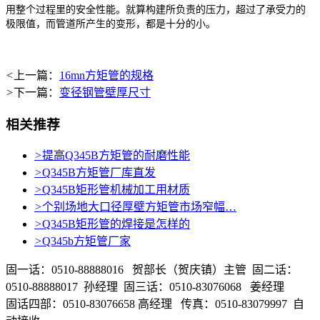
用整个过程里的安全性能。就算构建所负责的压力，超过了承受力的
极限值，而管道所产生的变形，都是十分的小。
<
上一篇：
16mn方矩管的规格
>
下一篇：
变径钢管壁厚尺寸
相关推荐
>
提高Q345B方矩管的耐磨性能
>
Q345B方矩管厂库直发
>
Q345B矩形管机械加工用材质
>
个别场地大口径厚壁方矩管市场窄幅…
>
Q345B矩形管的焊接是怎样的
>
Q345b方矩管厂家
固一话：0510-88888016 贺部长（贺庆镇）主管 固二话：
0510-88888017 孙经理 固三话：0510-83076068 姜经理
固话四部：0510-83076658 高经理 传真：0510-83079997 自