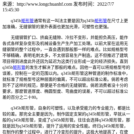
来源：http://www.longchuanhf.com
发布时间：2022/7/7
15:45:30
q345b
矩形管
通常有这一叫法主要是因为q345b
矩形管
在尺寸上更
加准确，无缝钢管的里外表面也更加光滑，可塑性也更强。
无缝钢管扩口、挤扁无缝隙、冷拉不变形，并能担负髙压，能作
各式各样复杂变形及机械设备生产生产加工处理。以前大家在运用无
缝钢管的整个过程中，一直会遇到那般那一样的难点。比如规格型号
不够精确，表明毛刺太多，不太很容易生产制造。这不但推迟了建筑
项目得到进度此外还因为延迟为这类行业形成一定的经济损失。直到
q345b
矩形管
的发生才解决了那般的难点。因他一直可以将规格型号的
误差，控制在一定的范围以内。q345b矩形管这种管道的制作标准中，
就标准了规格型号这种层面的偏离，不可以超出标准公差。倘若考虑
到不了这样的规范，那便是不合格的无缝钢管。倘若消费者没十分的
要求，那麽管道厚度、椭圆型度、弯曲度的误差，不可以超过标准公
差的百分之二十80。
q345b矩形管，自身的可塑性，以及承受能力的专业能力，都是比
较的差。那完全主要是因为，制作固定支架的q345b矩形管，早就从一
般的q345b矩形管，变成了q345b矩形管。往往会选择q345b矩形管，那
就是因为q345b矩形管，提升了运用的安全性能。终归q345b矩形管，
在制作的整个过程中，进行了冷变形的提升，这极大地提高了，在使