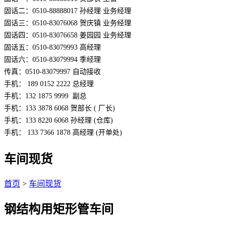
固话二：0510-88888017 孙经理 业务经理
固话三：0510-83076068 贺庆镇 业务经理
固话四：0510-83076658 姜园园 业务经理
固话五：0510-83079993 高经理
固话六：0510-83079994 季经理
传真：0510-83079997 自动接收
手机： 189 0152 2222 总经理
手机：132 1875 9999  副总
手机：133 3878 6068 贺部长 ( 厂长)
手机：133 8220 6068 孙经理 (仓库)
手机： 133 7366 1878 高经理 (开单处)
车间现货
首页
>
车间现货
钢结构用矩形管车间