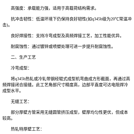
高强度：承载能力强，适用于高载荷结构需求。
抗冲击韧性：低温环境下仍保持良好韧性(如q345b级为20℃常温冲
击)。
良好焊接性：支持冷弯成型及高频焊接工艺，加工性能优异。
耐腐蚀性：通过镀锌或喷塑处理可进一步提升耐腐蚀性。
二、生产工艺
冷弯成型：
将q345b热轧或冷轧带钢经辊式成型机弯曲成方形截面，再通过高
频焊接闭合接缝。此工艺角部尺寸精度高，边部平直度可达电阻焊冷
成型水平。
无缝工艺：
部分厚壁方管采用无缝圆管挤压成型，壁厚均匀性更优，但成本
较高。
热轧特厚壁工艺：