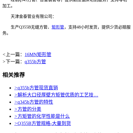
加工。
天津金泰管业有限公司：
生产Q355B无缝方管、
矩形管
，支持48小时发货，提供少货必赔服
务。
<
上一篇：
16MN矩形管
>
下一篇：
q355b方管
相关推荐
>
q355b方管现货直销
>
解析大口径厚壁方矩管优质的工艺技…
>
q345b方管的特性
>
方管的分类
>
方矩管的化学性能是什么
>
Q355B方管规格-大量到货