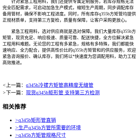
针对紧急工程用料，我们还提供专属定制服务，若库存规格无法
完全匹配需求，可启动加急生产模式，缩短生产周期，同步调配库存
备用管材，确保不影响工程进度。同时，所有库存q355b方矩管均提供
正规材质单，支持第三方复检，质量有保障，让客户采购更放心。
紧急工程用料，选对供应商就是选对保障。我们大量库存q355b方
矩管，现货充足、响应极速、质量可靠、配送快捷，全方位解决紧急
工程用料难题。无论您的工程有多紧急，规格有多特殊，我们都能快
速响应、全力配合，提供高性价比的q355b方矩管和的供应服务，欢迎
紧急咨询报价、确认库存，我们将以*快速度为您调配用料，助力工程
高效推进。
<
上一篇：
q345b冷拔方矩管高精度无缝管
>
下一篇：
现货q345b矩形管 支持第三方检测
相关推荐
>
q345b矩形管直销
>
生产q345b方管所需要的环境
>
q345b方矩管规格尺寸