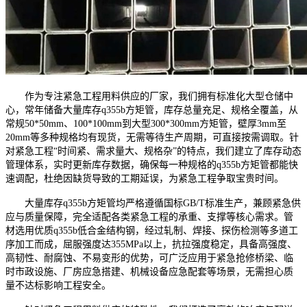
作为专注紧急工程用料供应的厂家，我们拥有标准化大型仓储中
心，常年储备大量库存q355b方矩管，库存总量充足、规格全覆盖，从
常规50*50mm、100*100mm到大型300*300mm方矩管，壁厚3mm至
20mm等多种规格均有现货，无需等待生产周期，可直接按需调取。针
对紧急工程“时间紧、需求量大、规格杂”的特点，我们建立了库存动态
管理体系，实时更新库存数据，确保每一种规格的q355b方矩管都能快
速调配，杜绝因缺货导致的工期延误，为紧急工程争取宝贵时间。
大量库存q355b方矩管均严格遵循国标GB/T标准生产，兼顾紧急供
应与质量保障，完全适配各类紧急工程的承重、支撑等核心需求。管
材选用优质q355b低合金结构钢，经过轧制、焊接、探伤检测等多道工
序加工而成，屈服强度达355MPa以上，抗拉强度稳定，具备高强度、
高韧性、耐腐蚀、不易变形的优势，可广泛应用于紧急抢修桥梁、临
时市政设施、厂房应急搭建、机械设备应急配套等场景，无需担心质
量不达标影响工程安全。