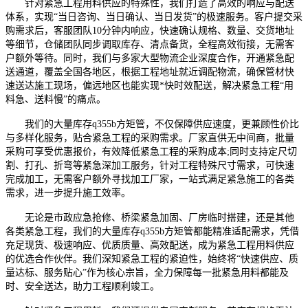
针对紧急工程用料供应的特殊性，我们打造了高效的响应与配送
体系，实现“当日咨询、当日确认、当日发货”的极速服务。客户提交采
购需求后，客服团队10分钟内响应，快速确认规格、数量、交货地址
等细节，仓储团队同步调取库存、清点备货，全程高效衔接，无需客
户额外等待。同时，我们与多家大型物流企业深度合作，开通紧急配
送通道，覆盖全国各地区，根据工程地址就近调配物流，确保管材快
速送达施工现场，偏远地区也能实现*快时效配送，解决紧急工程“用
料急、送料慢”的痛点。
我们的大量库存q355b方矩管，不仅保障供应速度，更兼顾性价比
与多样化服务，贴合紧急工程的采购需求。厂家直供无中间商，批量
采购可享受优惠报价，有效降低紧急工程的采购成本;同时支持定尺切
割、打孔、折弯等紧急深加工服务，针对工程特殊尺寸需求，可快速
完成加工，无需客户额外寻找加工厂家，一站式满足紧急施工的各类
需求，进一步提升施工效率。
无论是市政应急抢修、桥梁紧急加固、厂房临时搭建，还是其他
各类紧急工程，我们的大量库存q355b方矩管都能精准适配需求，凭借
充足现货、极速响应、优质质量、高效配送，成为紧急工程用料供应
的优选合作伙伴。我们深知紧急工程的紧迫性，始终将“快速供应、质
量达标、服务贴心”作为核心宗旨，全力保障每一批紧急用料都能及
时、安全送达，助力工程顺利竣工。